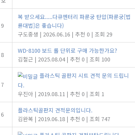
호
복 받으세요.....다큐멘터리 파룬궁 탄압(파룬궁[법
9
륜대법]은 좋습니다)
구도중생
|
2026.06.16
|
추천 0
|
조회 29
WD-8100 보드 롤 단위로 구매 가능한가요?
8
김철근
|
2025.08.04
|
추천 0
|
조회 100
플라스틱 골판지 시트 견적 문의 드립니
7
다.
우진아
|
2019.08.11
|
추천 0
|
조회 1
플라스틱골판지 견적문의입니다.
6
김완복
|
2019.06.18
|
추천 0
|
조회 747