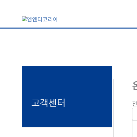
콘
텐
츠
로
건
너
뛰
기
고객센터
전