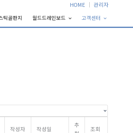
HOME
│
관리자
스틱골판지
월드드레인보드
고객센터
추
작성자
작성일
조회