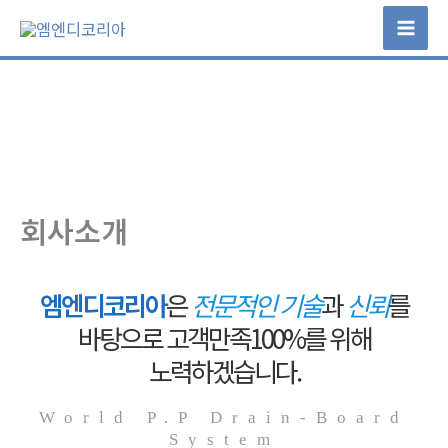
콘
텐
츠
로
건
너
뛰
기
회사소개
엠엔디코리아
은
전문적인 기술
과
신뢰
를
바탕으로
고객만족100%를 위해
노력하겠습니다.
World P.P Drain-Board
System